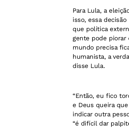
Para Lula, a eleiç
isso, essa decisã
que política exter
gente pode piorar
mundo precisa fica
humanista, a verda
disse Lula.
“Então, eu fico to
e Deus queira que
indicar outra pess
“é difícil dar palp