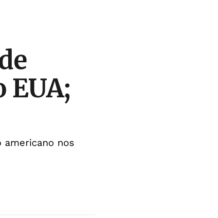
 de
o EUA;
o americano nos