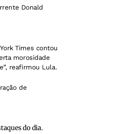
orrente Donald
 York Times contou
certa morosidade
”, reafirmou Lula.
uração de
staques do dia.