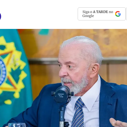
Siga o
A TARDE
no
Google