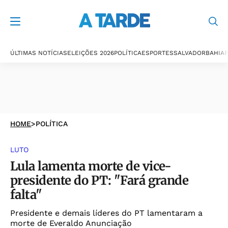
ÚLTIMAS NOTÍCIAS
ELEIÇÕES 2026
POLÍTICA
ESPORTES
SALVADOR
BAHIA
P
HOME
>
POLÍTICA
LUTO
Lula lamenta morte de vice-
presidente do PT: "Fará grande
falta"
Presidente e demais líderes do PT lamentaram a
morte de Everaldo Anunciação