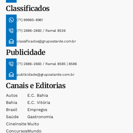
Classificados
(71) 99965-8961
(71) 2886-2683 / Ramal 8526
classificados@grupoatarde.com.br
Publicidade
(71) 2886-2683 / Ramal 8585 | 8586
publicidade@grupoatarde.com.br
Canais e Editorias
Autos
E.c. Bahia
Bahia
E.c. Vitória
Brasil
Empregos
Saúde
Gastronomia
Cineinsite
Muito
Concursos
Mundo