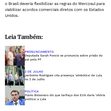
o Brasil deveria flexibilizar as regras do Mercosul para
viabilizar acordos comerciais diretos com os Estados
Unidos.
Leia Também:
PRONUNCIAMENTO
Deputada Sarah Poncio se pronuncia sobre prisão do
pai pela PF
2 DE JULHO
Jerônimo Rodrigues cita presença 'simbólica' de Lula
no 2 de Julho
POLÍTICA
Flávio Bolsonaro diz que tarifaço dos EUA daria 'vitória
política' a Lula