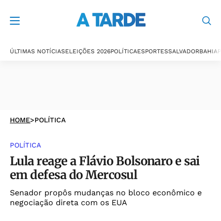
ÚLTIMAS NOTÍCIAS
ELEIÇÕES 2026
POLÍTICA
ESPORTES
SALVADOR
BAHIA
P
HOME
>
POLÍTICA
POLÍTICA
Lula reage a Flávio Bolsonaro e sai
em defesa do Mercosul
Senador propôs mudanças no bloco econômico e
negociação direta com os EUA