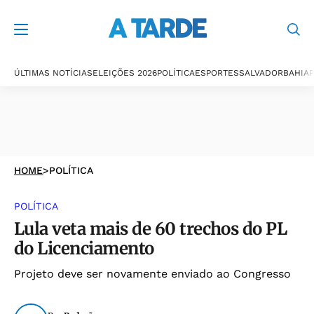
ÚLTIMAS NOTÍCIAS
ELEIÇÕES 2026
POLÍTICA
ESPORTES
SALVADOR
BAHIA
P
HOME
>
POLÍTICA
POLÍTICA
Lula veta mais de 60 trechos do PL
do Licenciamento
Projeto deve ser novamente enviado ao Congresso