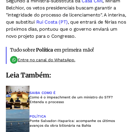
Segundo a ministra-substituta da
Casa Civil
, Miriam
Belchior, os vetos presidenciais buscam garantir a
"integridade do processo de licenciamento". A interina,
que substitui
Rui Costa (PT)
, que entrará de férias nos
próximos dias, pontuou que o governo enviará um
novo projeto para o Congresso.
Tudo sobre
Política
em primeira mão!
Entre no canal do WhatsApp.
Leia Também:
SAIBA COMO É
Como é o impeachment de um ministro do STF?
Entenda o processo
POLÍTICA
Ponte Salvador–Itaparica: acompanhe os últimos
avanços da obra bilionária na Bahia