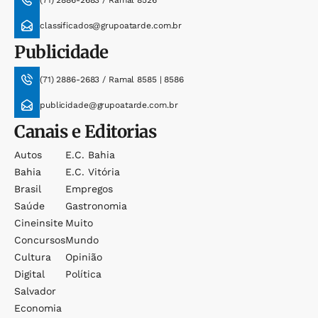
(71) 2886-2683 / Ramal 8526
classificados@grupoatarde.com.br
Publicidade
(71) 2886-2683 / Ramal 8585 | 8586
publicidade@grupoatarde.com.br
Canais e Editorias
Autos
E.c. Bahia
Bahia
E.c. Vitória
Brasil
Empregos
Saúde
Gastronomia
Cineinsite
Muito
Concursos
Mundo
Cultura
Opinião
Digital
Política
Salvador
Economia