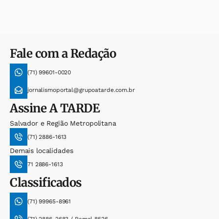
Fale com a Redação
(71) 99601-0020
jornalismoportal@grupoatarde.com.br
Assine
A TARDE
Salvador e Região Metropolitana
(71) 2886-1613
Demais localidades
71 2886-1613
Classificados
(71) 99965-8961