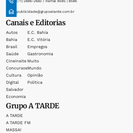
(71) 2886-2683 / Ramal 8585 | 8586
publicidade@grupoatarde.com.br
Canais e Editorias
Autos
E.c. Bahia
Bahia
E.c. Vitória
Brasil
Empregos
Saúde
Gastronomia
Cineinsite
Muito
Concursos
Mundo
Cultura
Opinião
Digital
Política
Salvador
Economia
Grupo
A TARDE
A TARDE
A TARDE FM
MASSA!