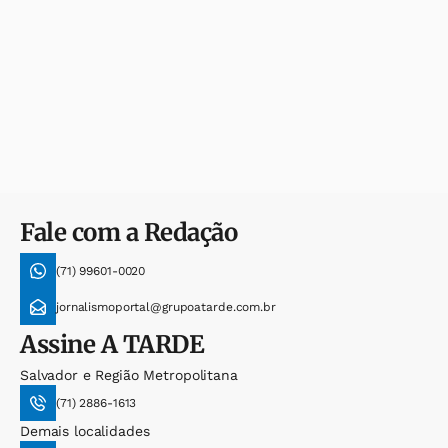
Fale com a Redação
(71) 99601-0020
jornalismoportal@grupoatarde.com.br
Assine
A TARDE
Salvador e Região Metropolitana
(71) 2886-1613
Demais localidades