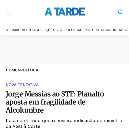
ÚLTIMAS NOTÍCIAS
ELEIÇÕES 2026
POLÍTICA
ESPORTES
SALVADOR
BAHIA
P
HOME
>
POLÍTICA
NOVA TENTATIVA
Jorge Messias ao STF: Planalto
aposta em fragilidade de
Alcolumbre
Lula confirmou que reenviará indicação de ministro
da AGU à Corte