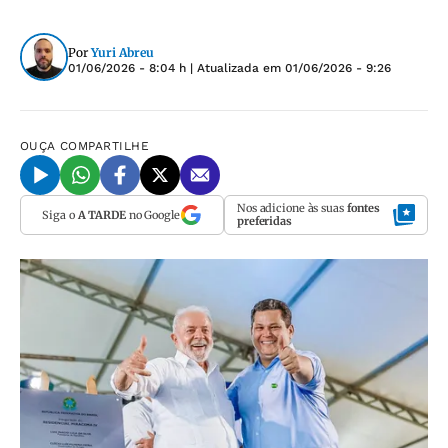
Por
Yuri Abreu
01/06/2026 - 8:04 h
| Atualizada em
01/06/2026 - 9:26
OUÇA
COMPARTILHE
Nos adicione às suas
fontes
Siga o
A TARDE
no Google
preferidas