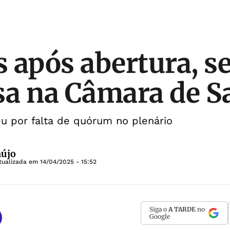
 após abertura, s
a na Câmara de S
u por falta de quórum no plenário
aújo
tualizada em
14/04/2025 - 15:52
Siga o
A TARDE
no
Google