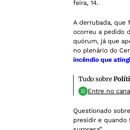
feira, 14.
A derrubada, que f
ocorreu a pedido do
quórum, já que ap
no plenário do Ce
incêndio que atin
Tudo sobre
Polít
Entre no can
Questionado sobre 
presidir e quando 
surpresa”.