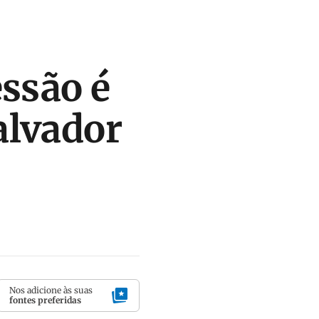
essão é
alvador
Nos adicione às suas
fontes preferidas