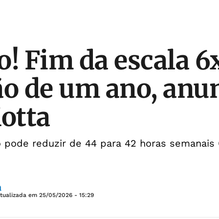
o! Fim da escala 6x
ão de um ano, anu
otta
o pode reduzir de 44 para 42 horas semanais 
a
Atualizada em
25/05/2026 - 15:29