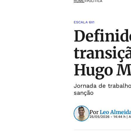
HOME
>
POLÍTICA
ESCALA 6X1
Definid
transiç
Hugo M
Jornada de trabalh
sanção
Por
Leo Almeid
25/05/2026 - 14:44 h
| 