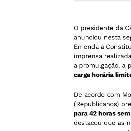
O presidente da C
anunciou nesta seg
Emenda à Constitu
imprensa realizad
a promulgação, a 
carga horária limi
De acordo com Mot
(Republicanos) pr
para 42 horas sema
destacou que as m