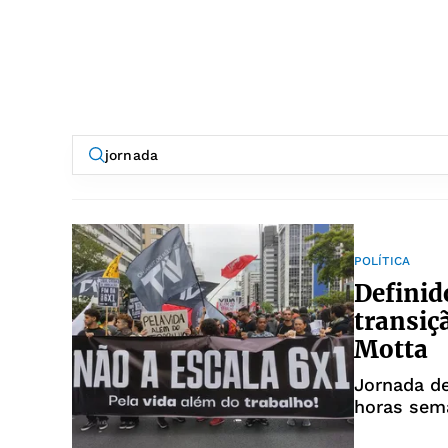
POLÍTICA
Definid
transiç
Motta
Jornada de
horas sem