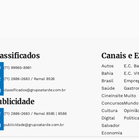
assificados
Canais e E
Autos
E.c. B
(71) 99965-8961
Bahia
E.c. Vi
(71) 2886-2683 / Ramal 8526
Brasil
Empre
Saúde
Gastro
classificados@grupoatarde.com.br
Cineinsite
Muito
ublicidade
Concursos
Mundo
Cultura
Opiniã
(71) 2886-2683 / Ramal 8585 | 8586
Digital
Polític
publicidade@grupoatarde.com.br
Salvador
Economia