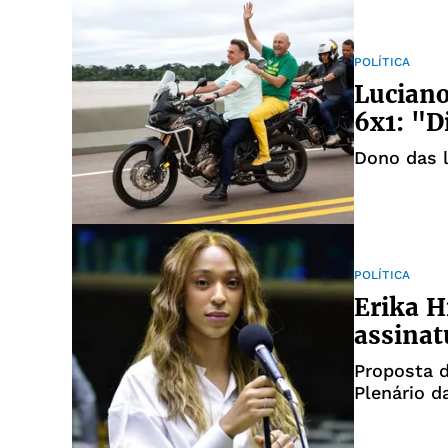
POLÍTICA
Luciano
6x1: "D
Dono das l
POLÍTICA
Erika H
assinat
Proposta d
Plenário 