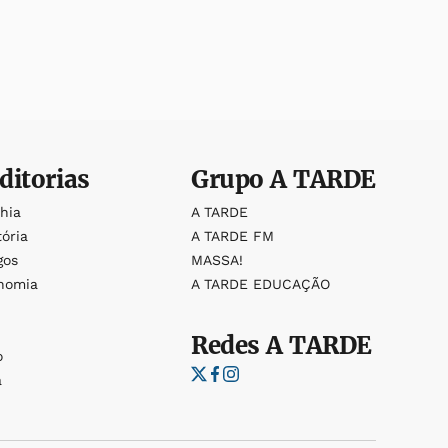
ditorias
Grupo
A TARDE
ahia
A TARDE
tória
A TARDE FM
gos
MASSA!
nomia
A TARDE EDUCAÇÃO
Redes
A TARDE
o
a