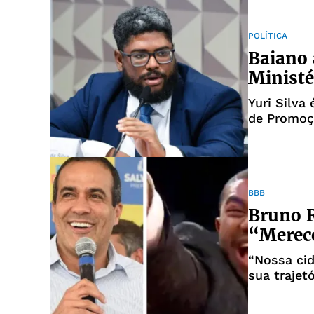
POLÍTICA
Baiano 
Ministé
Yuri Silva
de Promoçã
BBB
Bruno R
“Merec
“Nossa cid
sua trajetó