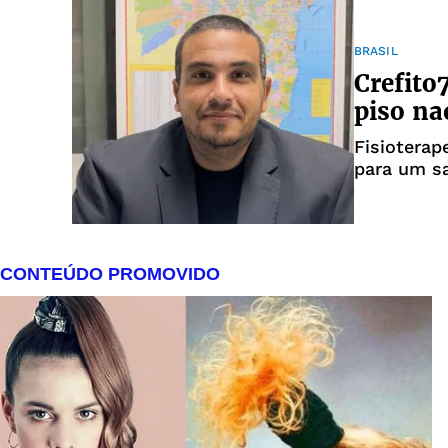
BRASIL
Crefito
piso na
Fisioterap
para um sa