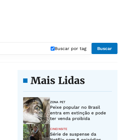
Buscar por tag
Buscar
Mais Lidas
ZONA PET
Peixe popular no Brasil
entra em extinção e pode
ter venda proibida
CINEINSITE
Série de suspense da
Netflix com 8 episódios