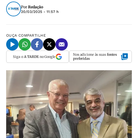
Por
Redação
20/03/2025 - 11:57 h
OUÇA
COMPARTILHE
Nos adicione às suas
fontes
Siga o
A TARDE
no Google
preferidas