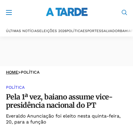
ÚLTIMAS NOTÍCIAS
ELEIÇÕES 2026
POLÍTICA
ESPORTES
SALVADOR
BAHIA
P
HOME
>
POLÍTICA
POLÍTICA
Pela 1ª vez, baiano assume vice-
presidência nacional do PT
Everaldo Anunciação foi eleito nesta quinta-feira,
20, para a função