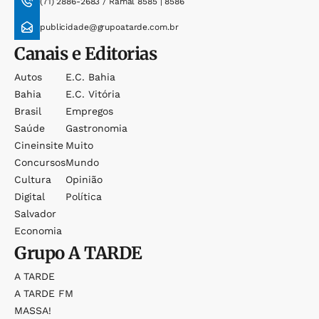
(71) 2886-2683 / Ramal 8585 | 8586
publicidade@grupoatarde.com.br
Canais e Editorias
Autos
E.c. Bahia
Bahia
E.c. Vitória
Brasil
Empregos
Saúde
Gastronomia
Cineinsite
Muito
Concursos
Mundo
Cultura
Opinião
Digital
Política
Salvador
Economia
Grupo
A TARDE
A TARDE
A TARDE FM
MASSA!