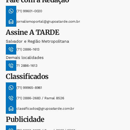
(71) 99601-0020
jornalismoportal@grupoatarde.com.br
Assine
A TARDE
Salvador e Região Metropolitana
(71) 2886-1613
Demais localidades
71 2886-1613
Classificados
(71) 99965-8961
(71) 2886-2683 / Ramal 8526
classificados@grupoatarde.com.br
Publicidade