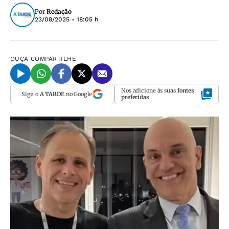
Por
Redação
23/08/2025 - 18:05 h
OUÇA
COMPARTILHE
Nos adicione às suas
fontes
Siga o
A TARDE
no Google
preferidas