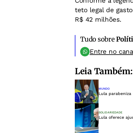
Conforme a legend
teto legal de gast
R$ 42 milhões.
Tudo sobre
Polít
Entre no can
Leia Também:
MUNDO
Lula parabeniza
SOLIDARIEDADE
Lula oferece aju