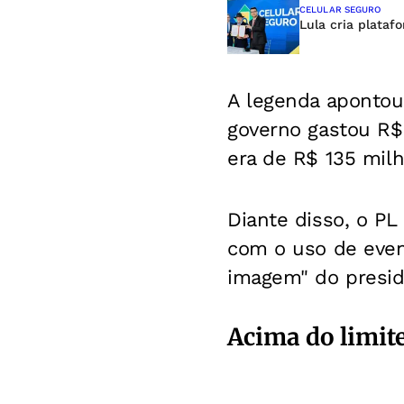
CELULAR SEGURO
Lula cria plataf
A legenda apontou
governo gastou R$ 
era de R$ 135 milh
Diante disso, o P
com o uso de event
imagem" do presid
Acima do limit