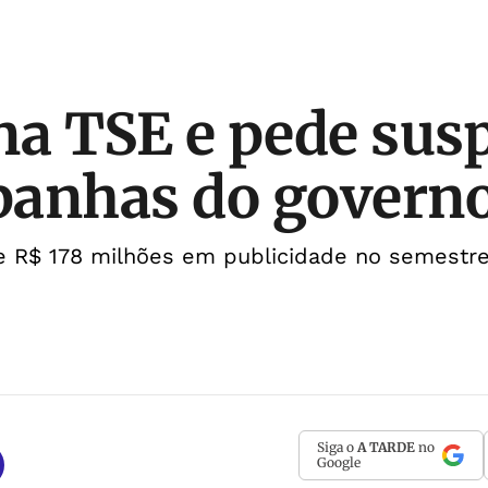
na TSE e pede sus
anhas do governo
de R$ 178 milhões em publicidade no semestr
Siga o
A TARDE
no
Google