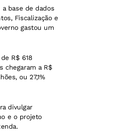
u a base de dados
os, Fiscalização e
governo gastou um
a de R$ 618
is chegaram a R$
hões, ou 27,1%
ra divulgar
o e o projeto
Renda.