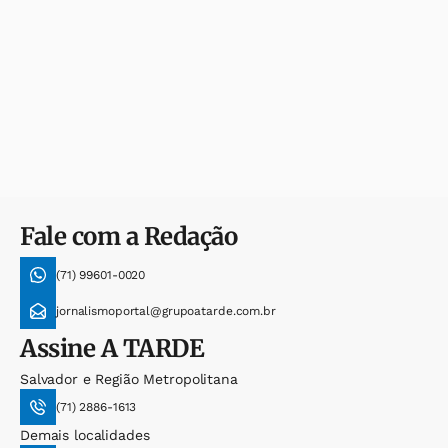
Fale com a Redação
(71) 99601-0020
jornalismoportal@grupoatarde.com.br
Assine
A TARDE
Salvador e Região Metropolitana
(71) 2886-1613
Demais localidades