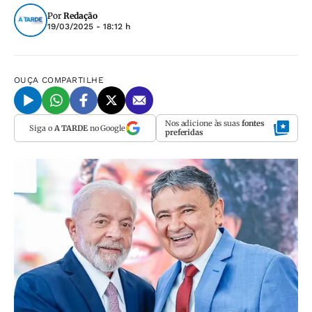
Por
Redação
19/03/2025 - 18:12 h
OUÇA
COMPARTILHE
Nos adicione às suas
fontes
Siga o
A TARDE
no Google
preferidas