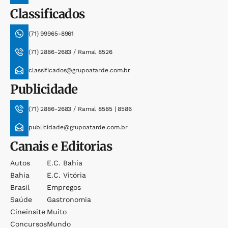
Classificados
(71) 99965-8961
(71) 2886-2683 / Ramal 8526
classificados@grupoatarde.com.br
Publicidade
(71) 2886-2683 / Ramal 8585 | 8586
publicidade@grupoatarde.com.br
Canais e Editorias
Autos
E.c. Bahia
Bahia
E.c. Vitória
Brasil
Empregos
Saúde
Gastronomia
Cineinsite
Muito
Concursos
Mundo