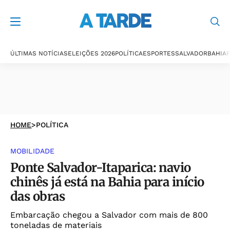
ÚLTIMAS NOTÍCIAS
ELEIÇÕES 2026
POLÍTICA
ESPORTES
SALVADOR
BAHIA
P
HOME
>
POLÍTICA
MOBILIDADE
Ponte Salvador-Itaparica: navio
chinês já está na Bahia para início
das obras
Embarcação chegou a Salvador com mais de 800
toneladas de materiais