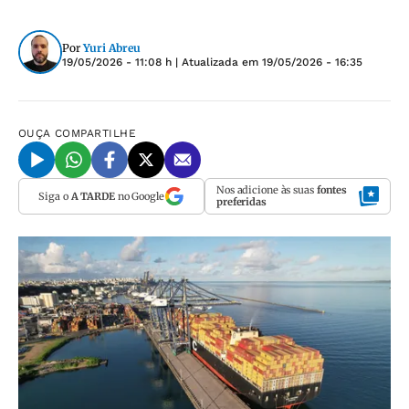
Por
Yuri Abreu
19/05/2026 - 11:08 h
| Atualizada em
19/05/2026 - 16:35
OUÇA
COMPARTILHE
Nos adicione às suas
fontes
Siga o
A TARDE
no Google
preferidas