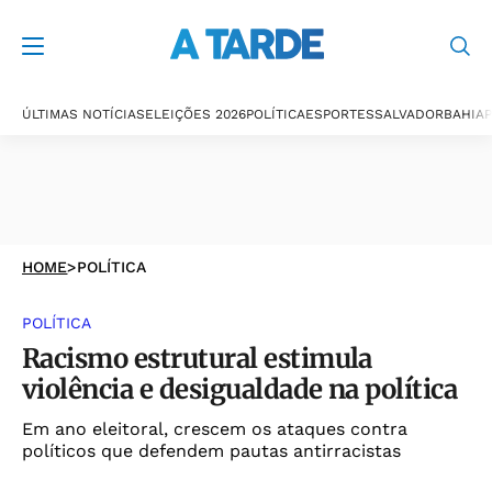
ÚLTIMAS NOTÍCIAS
ELEIÇÕES 2026
POLÍTICA
ESPORTES
SALVADOR
BAHIA
P
HOME
>
POLÍTICA
POLÍTICA
Racismo estrutural estimula
violência e desigualdade na política
Em ano eleitoral, crescem os ataques contra
políticos que defendem pautas antirracistas