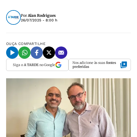
Por
Alan Rodrigues
26/07/2025 - 8:00 h
OUÇA
COMPARTILHE
Nos adicione às suas
fontes
Siga o
A TARDE
no Google
preferidas