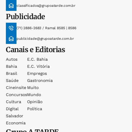
classificados@grupoatarde.com.br
Publicidade
(71) 2886-2683 / Ramal 8585 | 8586
publicidade@grupoatarde.com.br
Canais e Editorias
Autos
E.c. Bahia
Bahia
E.c. Vitória
Brasil
Empregos
Saúde
Gastronomia
Cineinsite
Muito
Concursos
Mundo
Cultura
Opinião
Digital
Política
Salvador
Economia