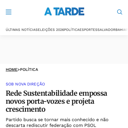
ÚLTIMAS NOTÍCIAS
ELEIÇÕES 2026
POLÍTICA
ESPORTES
SALVADOR
BAHIA
P
HOME
>
POLÍTICA
SOB NOVA DIREÇÃO
Rede Sustentabilidade empossa
novos porta-vozes e projeta
crescimento
Partido busca se tornar mais conhecido e não
descarta rediscutir federação com PSOL