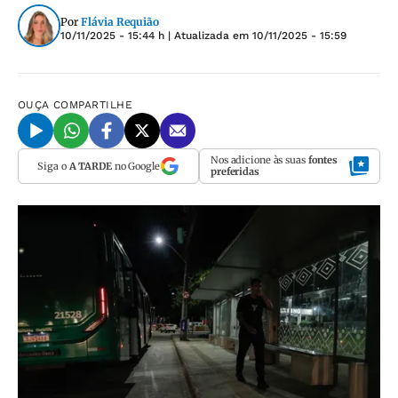
Por
Flávia Requião
10/11/2025 - 15:44 h
| Atualizada em
10/11/2025 - 15:59
OUÇA
COMPARTILHE
Nos adicione às suas
fontes
Siga o
A TARDE
no Google
preferidas