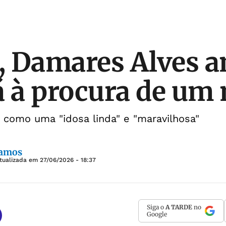
a, Damares Alves 
á à procura de um
 como uma "idosa linda" e "maravilhosa"
Ramos
tualizada em
27/06/2026 - 18:37
Siga o
A TARDE
no
Google