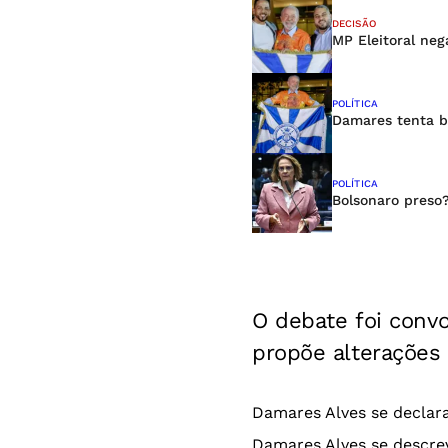
DECISÃO
MP Eleitoral ne
POLÍTICA
Damares tenta b
POLÍTICA
Bolsonaro preso?
O debate foi convo
propõe alterações 
Damares Alves se declara
Damares Alves se descre