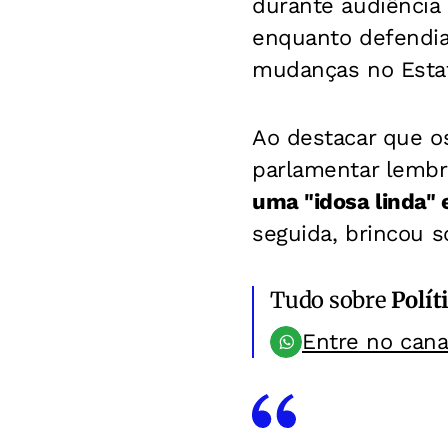
durante audiência
enquanto defendia
mudanças no Estat
Ao destacar que o
parlamentar lembr
uma "idosa linda" 
seguida, brincou s
Tudo sobre
Polít
Entre no can