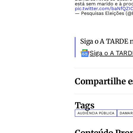
está sem marido e à pro
pic.twitter.com/baNfQZIC
— Pesquisas Eleições (@
Siga o A TARDE 
Siga o A TARD
Compartilhe e
Tags
AUDIÊNCIA PÚBLICA
DAMAR