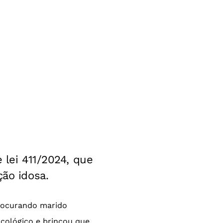
 lei 411/2024, que
ção idosa.
procurando marido
cológico e brincou que