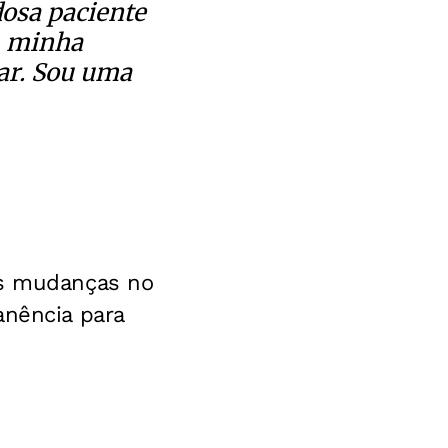
dosa paciente
, minha
lar. Sou uma
is mudanças no
anência para