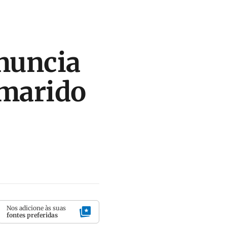
anuncia
 marido
Nos adicione às suas
fontes preferidas