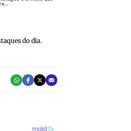
ara…
staques do dia.