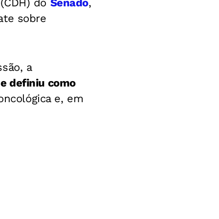
s (CDH) do
Senado
,
ate sobre
são, a
se definiu como
 oncológica e, em