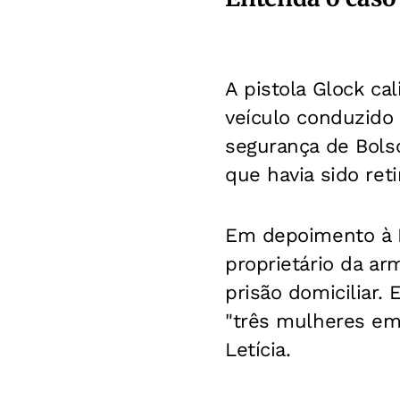
A pistola Glock ca
veículo conduzido p
segurança de Bolso
que havia sido ret
Em depoimento à Po
proprietário da a
prisão domiciliar.
"três mulheres em 
Letícia.