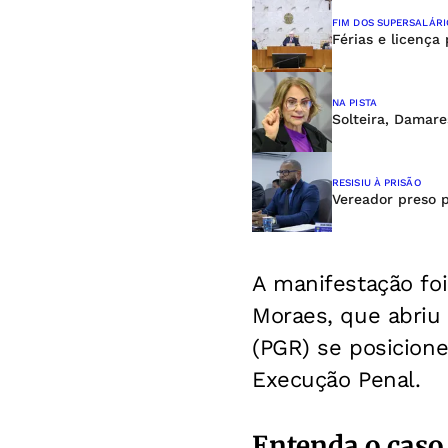
FIM DOS SUPERSALÁRI
Férias e licença
NA PISTA
Solteira, Damar
RESISIU À PRISÃO
Vereador preso p
A manifestação fo
Moraes, que abriu 
(PGR) se posicione
Execução Penal.
Entenda o caso