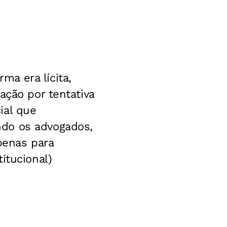
a era lícita,
ação por tentativa
ial que
ndo os advogados,
apenas para
itucional)