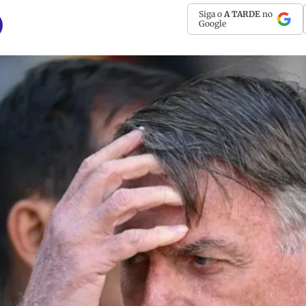
Siga o
A TARDE
no
Google