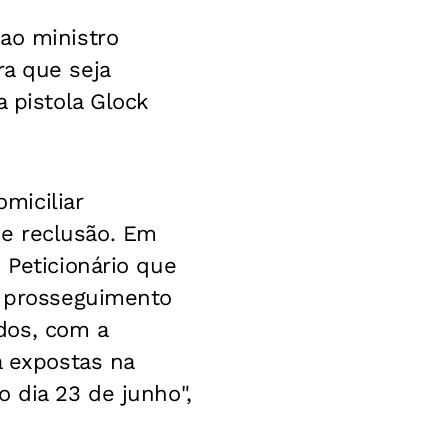
ao ministro
ra que seja
a pistola Glock
miciliar
e reclusão. Em
 Peticionário que
r prosseguimento
dos, com a
á expostas na
 dia 23 de junho",