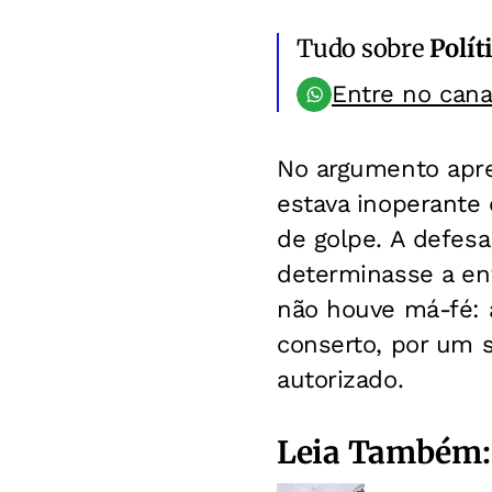
Tudo sobre
Polít
Entre no can
No argumento apre
estava inoperante 
de golpe. A defes
determinasse a en
não houve má-fé: a
conserto, por um s
autorizado.
Leia Também: