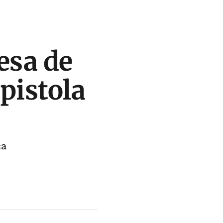
esa de
pistola
ça