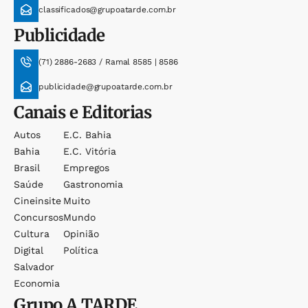
classificados@grupoatarde.com.br
Publicidade
(71) 2886-2683 / Ramal 8585 | 8586
publicidade@grupoatarde.com.br
Canais e Editorias
Autos
E.c. Bahia
Bahia
E.c. Vitória
Brasil
Empregos
Saúde
Gastronomia
Cineinsite
Muito
Concursos
Mundo
Cultura
Opinião
Digital
Política
Salvador
Economia
Grupo
A TARDE