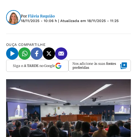
Por
Flávia Requião
18/11/2025 - 10:06 h
| Atualizada em
18/11/2025 - 11:25
OUÇA
COMPARTILHE
Nos adicione às suas
fontes
Siga o
A TARDE
no Google
preferidas