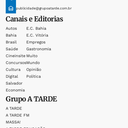
publicidade@grupoatarde.com.br
Canais e Editorias
Autos
E.c. Bahia
Bahia
E.c. Vitória
Brasil
Empregos
Saúde
Gastronomia
Cineinsite
Muito
Concursos
Mundo
Cultura
Opinião
Digital
Política
Salvador
Economia
Grupo
A TARDE
A TARDE
A TARDE FM
MASSA!