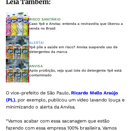
Leia Também:
RISCO SANITÁRIO
Caso Ypê e Anvisa: entenda a reviravolta que liberou a
venda no Brasil
ALERTA!
Ypê põe a saúde em risco? Anvisa suspende uso de
detergentes da marca
ANVISA
Após proibição, veja qual lote do detergente Ypê está
contaminado
O vice-prefeito de São Paulo,
Ricardo Mello Araújo
(PL)
, por exemplo, publicou um vídeo lavando louça e
minimizando o alerta da Anvisa.
“Vamos acabar com essa sacanagem que estão
fazendo com essa empresa 100% brasileira. Vamos