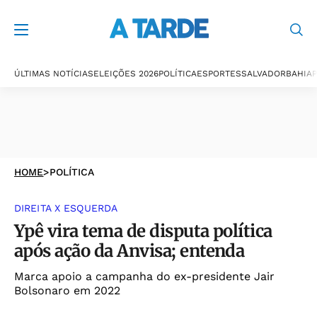
ÚLTIMAS NOTÍCIAS
ELEIÇÕES 2026
POLÍTICA
ESPORTES
SALVADOR
BAHIA
P
HOME
>
POLÍTICA
DIREITA X ESQUERDA
Ypê vira tema de disputa política
após ação da Anvisa; entenda
Marca apoio a campanha do ex-presidente Jair
Bolsonaro em 2022