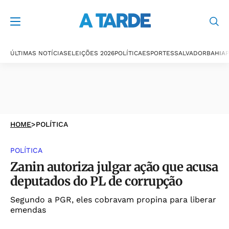
ÚLTIMAS NOTÍCIAS
ELEIÇÕES 2026
POLÍTICA
ESPORTES
SALVADOR
BAHIA
P
HOME
>
POLÍTICA
POLÍTICA
Zanin autoriza julgar ação que acusa
deputados do PL de corrupção
Segundo a PGR, eles cobravam propina para liberar
emendas