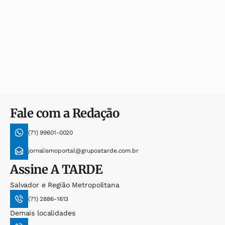
Fale com a Redação
(71) 99601-0020
jornalismoportal@grupoatarde.com.br
Assine
A TARDE
Salvador e Região Metropolitana
(71) 2886-1613
Demais localidades