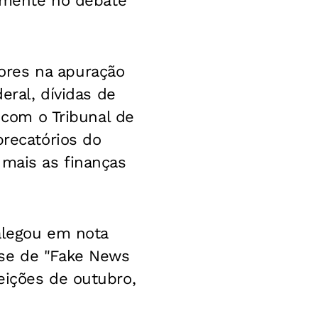
vamente no debate
.
ores na apuração
eral, dívidas de
e com o Tribunal de
precatórios do
 mais as finanças
 alegou em nota
-se de "Fake News
eições de outubro,