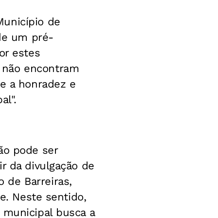
Município de
 de um pré-
or estes
e não encontram
ce a honradez e
al".
ão pode ser
ir da divulgação de
 de Barreiras,
le. Neste sentido,
 municipal busca a