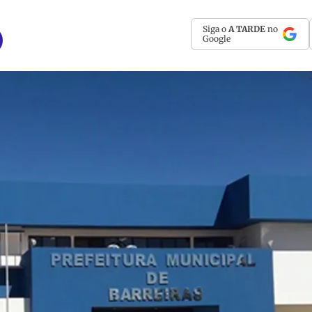
Siga o
A TARDE
no
Google