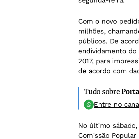
segunda-feira.
Com o novo pedido
milhões, chamando
públicos. De acord
endividamento do 
2017, para impres
de acordo com dado
Tudo sobre
Port
Entre no can
No último sábado, 
Comissão Popular 