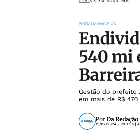
HOME
>
PORTALMUNICIPIOS
PORTALMUNICIPIOS
Endivid
540 mi 
Barreir
Gestão do prefeito 
em mais de R$ 470
Por
Da Redação
19/02/2024 - 20:17 h
| A