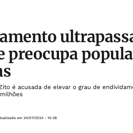
amento ultrapass
e preocupa popula
as
Zito é acusada de elevar o grau de endivida
 milhões
tualizada em
24/07/2024 - 10:38