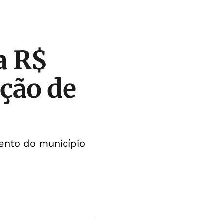
a R$
ção de
mento do município