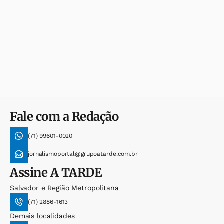
Fale com a Redação
(71) 99601-0020
jornalismoportal@grupoatarde.com.br
Assine
A TARDE
Salvador e Região Metropolitana
(71) 2886-1613
Demais localidades