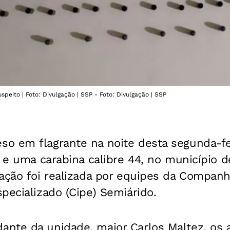
eito | Foto: Divulgação | SSP - Foto: Divulgação | SSP
o em flagrante na noite desta segunda-fe
 e uma carabina calibre 44, no município de
 ação foi realizada por equipes da Compan
pecializado (Cipe) Semiárido.
nte da unidade, major Carlos Maltez, os