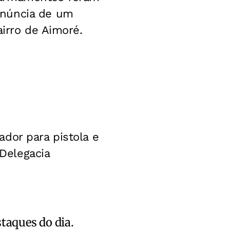
enúncia de um
airro de Aimoré.
dor para pistola e
Delegacia
staques do dia.