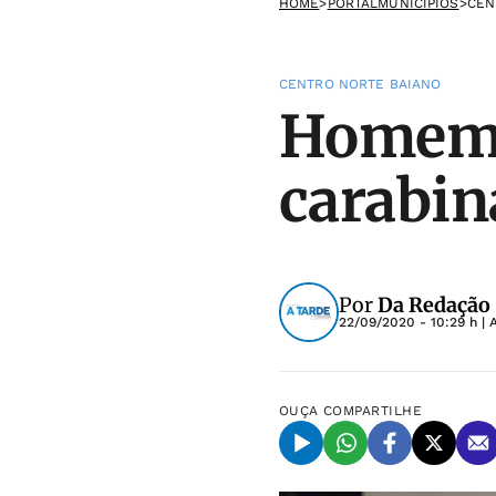
HOME
>
PORTALMUNICIPIOS
>
CEN
CENTRO NORTE BAIANO
Homem é
carabin
Por
Da Redação
22/09/2020 - 10:29 h
| 
OUÇA
COMPARTILHE