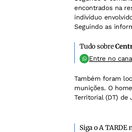
encontrados na re
indivíduo envolvid
Seguindo as infor
Tudo sobre
Centr
Entre no can
Também foram local
munições. O homem
Territorial (DT) de
Siga o A TARDE 