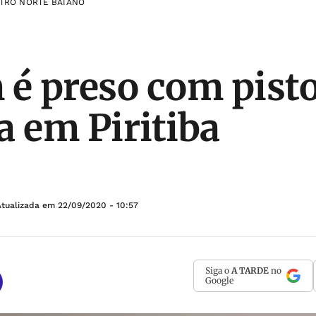
TRO NORTE BAIANO
 preso com pisto
a em Piritiba
Atualizada em
22/09/2020 - 10:57
Siga o
A TARDE
no
Google