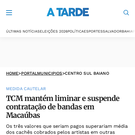
ÚLTIMAS NOTÍCIAS
ELEIÇÕES 2026
POLÍTICA
ESPORTES
SALVADOR
BAHIA
P
HOME
>
PORTALMUNICIPIOS
>
CENTRO SUL BAIANO
MEDIDA CAUTELAR
TCM mantém liminar e suspende
contratação de bandas em
Macaúbas
Os três valores que seriam pagos superariam média
dos cachês cobrados pelos artistas em outras