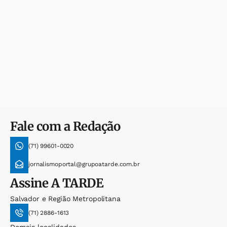
Fale com a Redação
(71) 99601-0020
jornalismoportal@grupoatarde.com.br
Assine
A TARDE
Salvador e Região Metropolitana
(71) 2886-1613
Demais localidades