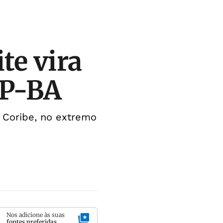
te vira
MP-BA
 Coribe, no extremo
Nos adicione às suas
fontes preferidas