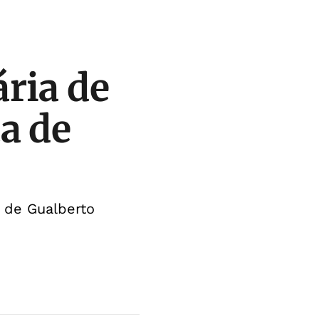
ria de
a de
a de Gualberto