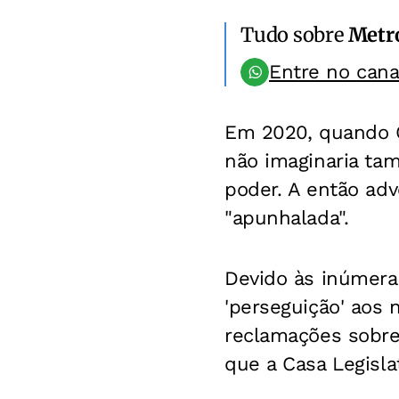
Tudo sobre
Metr
Entre no can
Em 2020, quando G
não imaginaria ta
poder. A então adv
"apunhalada".
Devido às inúmera
'perseguição' aos 
reclamações sobre 
que a Casa Legisla