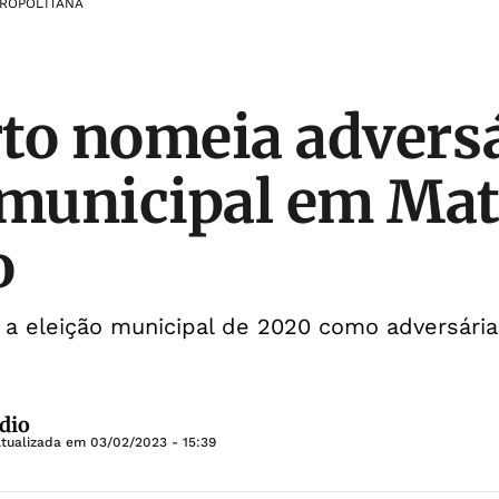
ROPOLITANA
to nomeia adversá
 municipal em Mat
o
 a eleição municipal de 2020 como adversári
dio
Atualizada em
03/02/2023 - 15:39