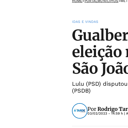
HOME
>
PORTALMUNICIPIOS
>
MET
IDAS E VINDAS
Gualber
eleição
São Joã
Lulu (PSD) disputou
(PSDB)
Por
Rodrigo Tar
03/02/2023 - 14:59 h
| 