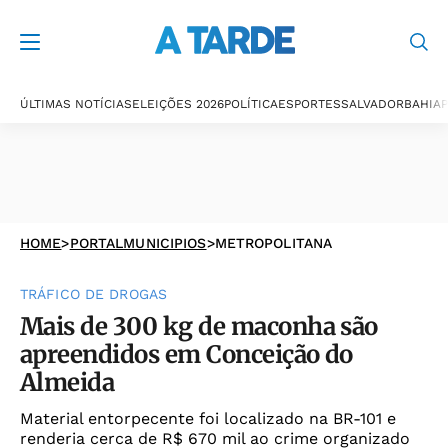
ÚLTIMAS NOTÍCIAS
ELEIÇÕES 2026
POLÍTICA
ESPORTES
SALVADOR
BAHIA
P
HOME
>
PORTALMUNICIPIOS
>
METROPOLITANA
TRÁFICO DE DROGAS
Mais de 300 kg de maconha são
apreendidos em Conceição do
Almeida
Material entorpecente foi localizado na BR-101 e
renderia cerca de R$ 670 mil ao crime organizado