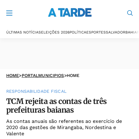
ÚLTIMAS NOTÍCIAS
ELEIÇÕES 2026
POLÍTICA
ESPORTES
SALVADOR
BAHIA
P
HOME
>
PORTALMUNICIPIOS
>
HOME
RESPONSABILIDADE FISCAL
TCM rejeita as contas de três
prefeituras baianas
As contas anuais são referentes ao exercício de
2020 das gestões de Mirangaba, Nordestina e
Valente