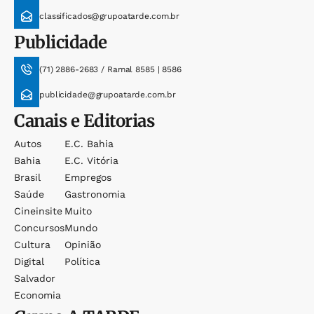
classificados@grupoatarde.com.br
Publicidade
(71) 2886-2683 / Ramal 8585 | 8586
publicidade@grupoatarde.com.br
Canais e Editorias
Autos
E.c. Bahia
Bahia
E.c. Vitória
Brasil
Empregos
Saúde
Gastronomia
Cineinsite
Muito
Concursos
Mundo
Cultura
Opinião
Digital
Política
Salvador
Economia