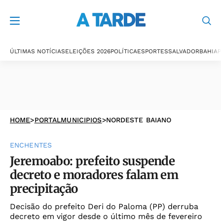
ÚLTIMAS NOTÍCIAS
ELEIÇÕES 2026
POLÍTICA
ESPORTES
SALVADOR
BAHIA
P
HOME
>
PORTALMUNICIPIOS
>
NORDESTE BAIANO
ENCHENTES
Jeremoabo: prefeito suspende
decreto e moradores falam em
precipitação
Decisão do prefeito Deri do Paloma (PP) derruba
decreto em vigor desde o último mês de fevereiro