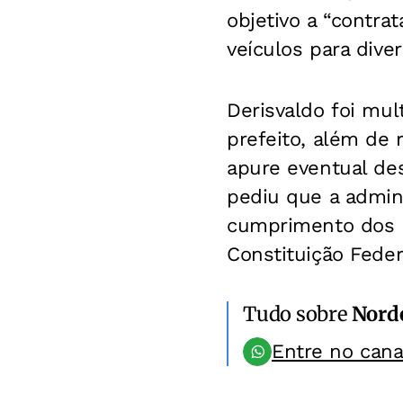
objetivo a “contra
veículos para diver
Derisvaldo foi mul
prefeito, além de 
apure eventual de
pediu que a admini
cumprimento dos pr
Constituição Federa
Tudo sobre
Nord
Entre no can