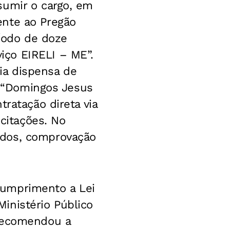
sumir o cargo, em
ente ao Pregão
ríodo de doze
iço EIRELI – ME”.
via dispensa de
sa “Domingos Jesus
ratação direta via
icitações. No
ados, comprovação
cumprimento a Lei
Ministério Público
 recomendou a