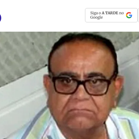
Siga o
A TARDE
no
Google