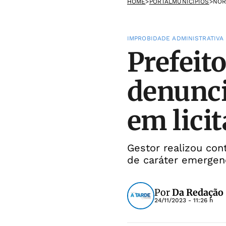
HOME
>
PORTALMUNICIPIOS
>
NOR
IMPROBIDADE ADMINISTRATIVA
Prefeit
denunci
em lici
Gestor realizou cont
de caráter emergen
Por
Da Redação
24/11/2023 - 11:26 h