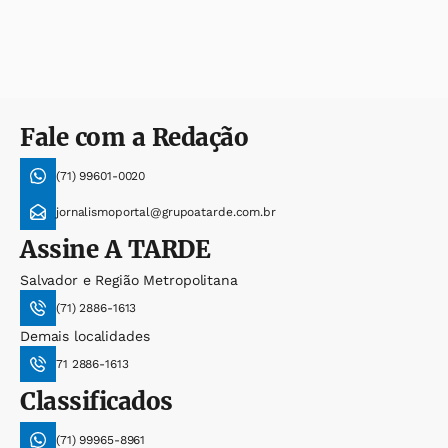
Fale com a Redação
(71) 99601-0020
jornalismoportal@grupoatarde.com.br
Assine
A TARDE
Salvador e Região Metropolitana
(71) 2886-1613
Demais localidades
71 2886-1613
Classificados
(71) 99965-8961