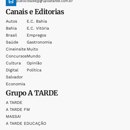
publicidade@grupoatarde.com.br
Canais e Editorias
Autos
E.c. Bahia
Bahia
E.c. Vitória
Brasil
Empregos
Saúde
Gastronomia
Cineinsite
Muito
Concursos
Mundo
Cultura
Opinião
Digital
Política
Salvador
Economia
Grupo
A TARDE
A TARDE
A TARDE FM
MASSA!
A TARDE EDUCAÇÃO