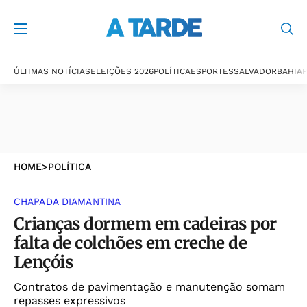
ÚLTIMAS NOTÍCIAS
ELEIÇÕES 2026
POLÍTICA
ESPORTES
SALVADOR
BAHIA
P
HOME
>
POLÍTICA
CHAPADA DIAMANTINA
Crianças dormem em cadeiras por
falta de colchões em creche de
Lençóis
Contratos de pavimentação e manutenção somam
repasses expressivos