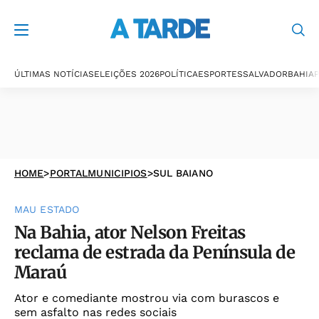
ÚLTIMAS NOTÍCIAS
ELEIÇÕES 2026
POLÍTICA
ESPORTES
SALVADOR
BAHIA
P
HOME
>
PORTALMUNICIPIOS
>
SUL BAIANO
MAU ESTADO
Na Bahia, ator Nelson Freitas
reclama de estrada da Península de
Maraú
Ator e comediante mostrou via com burascos e
sem asfalto nas redes sociais