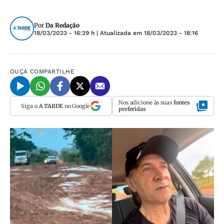
Por
Da Redação
18/03/2023 - 16:29 h
| Atualizada em
18/03/2023 - 18:16
OUÇA
COMPARTILHE
Nos adicione às suas
fontes
Siga o
A TARDE
no Google
preferidas