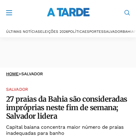
ÚLTIMAS NOTÍCIAS
ELEIÇÕES 2026
POLÍTICA
ESPORTES
SALVADOR
BAHIA
P
HOME
>
SALVADOR
SALVADOR
27 praias da Bahia são consideradas
impróprias neste fim de semana;
Salvador lidera
Capital baiana concentra maior número de praias
inadequadas para banho