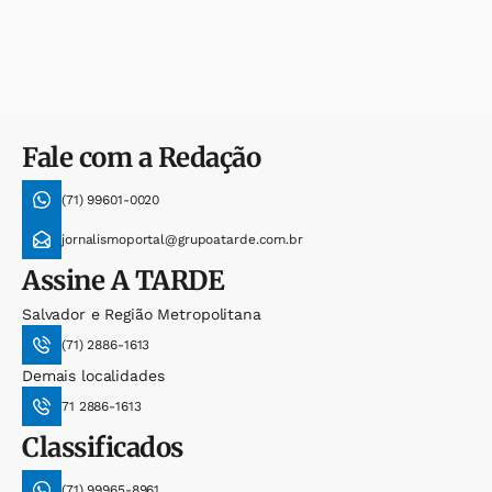
Fale com a Redação
(71) 99601-0020
jornalismoportal@grupoatarde.com.br
Assine
A TARDE
Salvador e Região Metropolitana
(71) 2886-1613
Demais localidades
71 2886-1613
Classificados
(71) 99965-8961