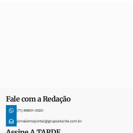
Fale com a Redação
(71) 99601-0020
jornalismoportal@grupoatarde.com.br
Assine
A TARDE