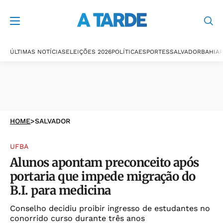
ÚLTIMAS NOTÍCIAS
ELEIÇÕES 2026
POLÍTICA
ESPORTES
SALVADOR
BAHIA
P
HOME
>
SALVADOR
UFBA
Alunos apontam preconceito após
portaria que impede migração do
B.I. para medicina
Conselho decidiu proibir ingresso de estudantes no
conorrido curso durante três anos