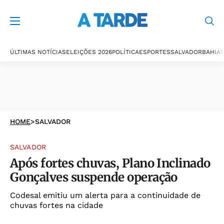
ÚLTIMAS NOTÍCIAS
ELEIÇÕES 2026
POLÍTICA
ESPORTES
SALVADOR
BAHIA
P
HOME
>
SALVADOR
SALVADOR
Após fortes chuvas, Plano Inclinado
Gonçalves suspende operação
Codesal emitiu um alerta para a continuidade de
chuvas fortes na cidade