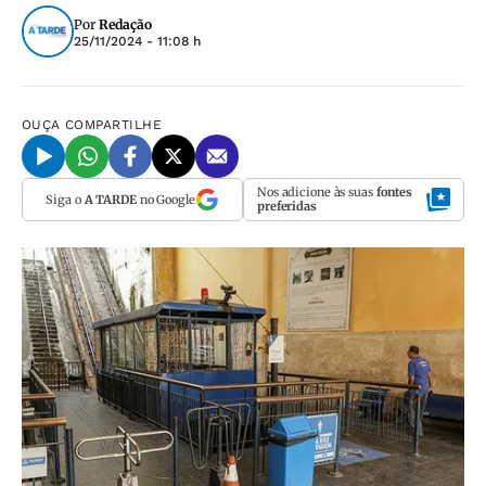
Por
Redação
25/11/2024 - 11:08 h
OUÇA
COMPARTILHE
Nos adicione às suas
fontes
Siga o
A TARDE
no Google
preferidas