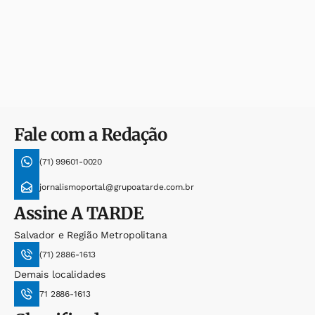
Fale com a Redação
(71) 99601-0020
jornalismoportal@grupoatarde.com.br
Assine
A TARDE
Salvador e Região Metropolitana
(71) 2886-1613
Demais localidades
71 2886-1613