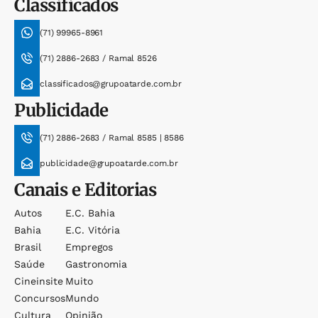
Classificados
(71) 99965-8961
(71) 2886-2683 / Ramal 8526
classificados@grupoatarde.com.br
Publicidade
(71) 2886-2683 / Ramal 8585 | 8586
publicidade@grupoatarde.com.br
Canais e Editorias
Autos
E.c. Bahia
Bahia
E.c. Vitória
Brasil
Empregos
Saúde
Gastronomia
Cineinsite
Muito
Concursos
Mundo
Cultura
Opinião