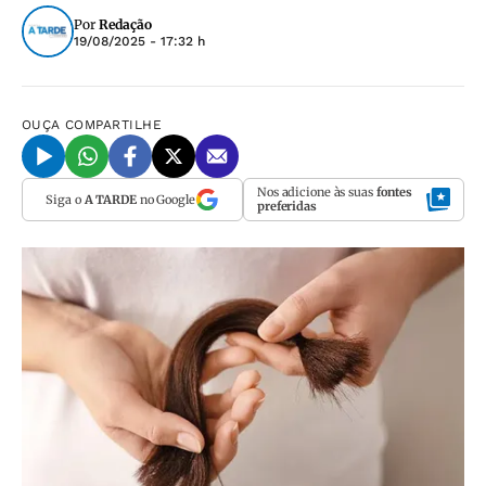
Por
Redação
19/08/2025 - 17:32 h
OUÇA
COMPARTILHE
Nos adicione às suas
fontes
Siga o
A TARDE
no Google
preferidas