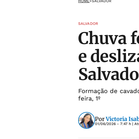
HOME
>
SALVADOR
SALVADOR
Chuva f
e desli
Salvado
Formação de cavado
feira, 1º
Por
Victoria Isa
01/06/2026 - 7:47 h
| A