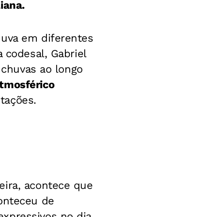
iana.
huva em diferentes
 codesal, Gabriel
s chuvas ao longo
tmosférico
tações.
eira, acontece que
conteceu de
xpressivos no dia