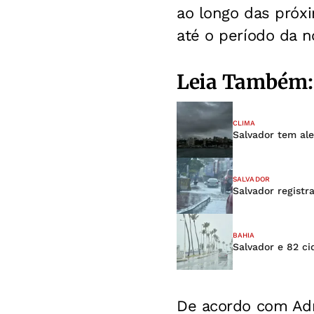
ao longo das próx
até o período da no
Leia Também:
CLIMA
Salvador tem ale
SALVADOR
Salvador registr
BAHIA
Salvador e 82 ci
De acordo com Adr