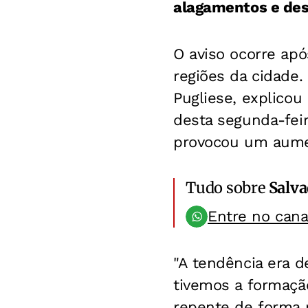
alagamentos e desl
O aviso ocorre ap
regiões da cidade.
Pugliese, explicou
desta segunda-fei
provocou um aumen
Tudo sobre
Salv
Entre no can
"A tendência era 
tivemos a formaçã
repente de forma 