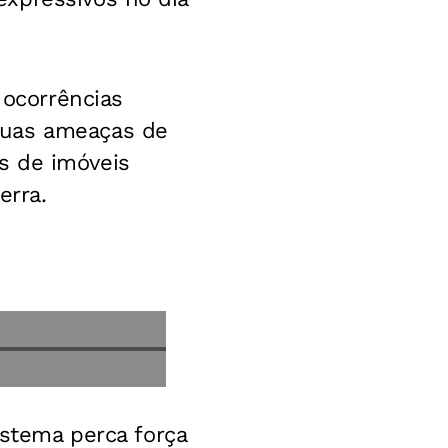
 ocorrências
duas ameaças de
s de imóveis
erra.
istema perca força