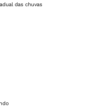
radual das chuvas
endo