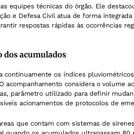
s equipes técnicas do órgão. Ele destaco
ção e Defesa Civil atua de forma integrad
arantir respostas rápidas às ocorrências re
 dos acumulados
a continuamente os índices pluviométricos
. O acompanhamento considera o volume a
as, parâmetro utilizado para definir mudan
ssíveis acionamentos de protocolos de eme
áreas que contam com sistemas de siren
al quando os acumulados ultrapassam 80 