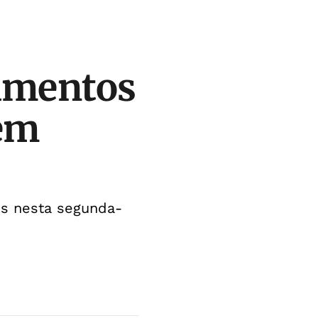
gamentos
 em
os nesta segunda-