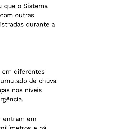
u que o Sistema
a com outras
gistradas durante a
 em diferentes
cumulado de chuva
ças nos níveis
rgência.
es entram em
milímetros e há