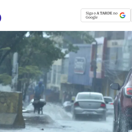
Siga o
A TARDE
no
Google