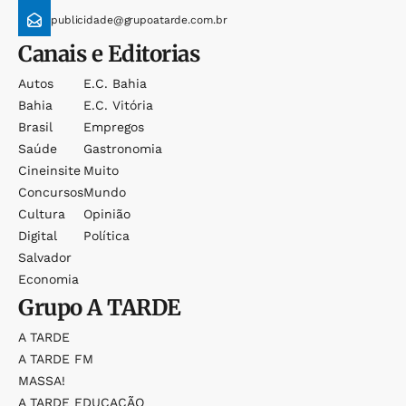
publicidade@grupoatarde.com.br
Canais e Editorias
Autos
E.c. Bahia
Bahia
E.c. Vitória
Brasil
Empregos
Saúde
Gastronomia
Cineinsite
Muito
Concursos
Mundo
Cultura
Opinião
Digital
Política
Salvador
Economia
Grupo
A TARDE
A TARDE
A TARDE FM
MASSA!
A TARDE EDUCAÇÃO