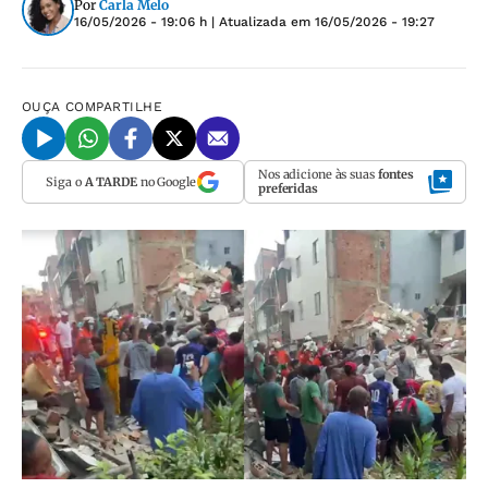
Por
Carla Melo
16/05/2026 - 19:06 h
| Atualizada em
16/05/2026 - 19:27
OUÇA
COMPARTILHE
Nos adicione às suas
fontes
Siga o
A TARDE
no Google
preferidas