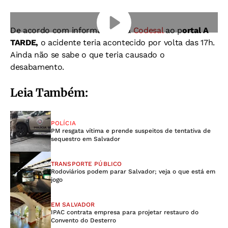
De acordo com informações da
Codesal
ao p
ortal A
TARDE,
o acidente teria acontecido por volta das 17h.
Ainda não se sabe o que teria causado o
desabamento.
Leia Também:
POLÍCIA
PM resgata vítima e prende suspeitos de tentativa de
sequestro em Salvador
TRANSPORTE PÚBLICO
Rodoviários podem parar Salvador; veja o que está em
jogo
EM SALVADOR
IPAC contrata empresa para projetar restauro do
Convento do Desterro