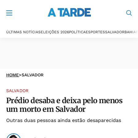
ÚLTIMAS NOTÍCIAS
ELEIÇÕES 2026
POLÍTICA
ESPORTES
SALVADOR
BAHIA
P
HOME
>
SALVADOR
SALVADOR
Prédio desaba e deixa pelo menos
um morto em Salvador
Outras duas pessoas ainda estão desaparecidas