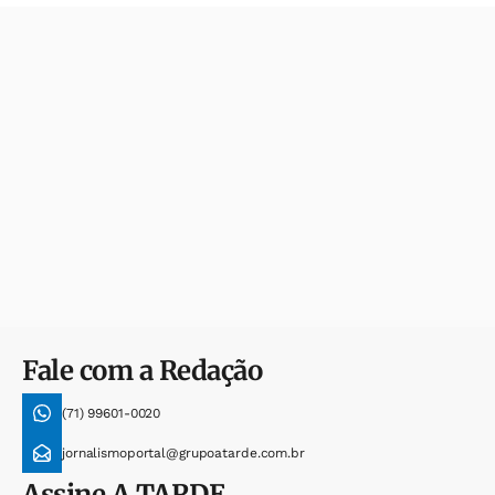
Fale com a Redação
(71) 99601-0020
jornalismoportal@grupoatarde.com.br
Assine
A TARDE