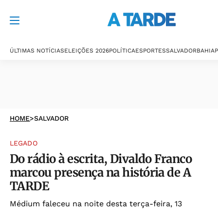
ÚLTIMAS NOTÍCIAS
ELEIÇÕES 2026
POLÍTICA
ESPORTES
SALVADOR
BAHIA
P
HOME
>
SALVADOR
LEGADO
Do rádio à escrita, Divaldo Franco
marcou presença na história de A
TARDE
Médium faleceu na noite desta terça-feira, 13