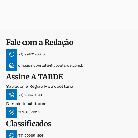
Fale com a Redação
(71) 99601-0020
jornalismoportal@grupoatarde.com.br
Assine
A TARDE
Salvador e Região Metropolitana
(71) 2886-1613
Demais localidades
71 2886-1613
Classificados
(71) 99965-8961