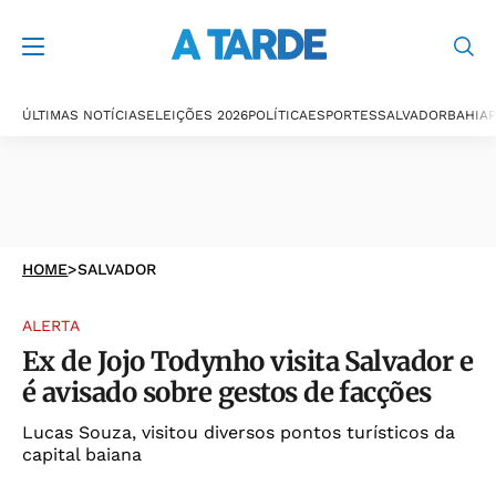
ÚLTIMAS NOTÍCIAS
ELEIÇÕES 2026
POLÍTICA
ESPORTES
SALVADOR
BAHIA
P
HOME
>
SALVADOR
ALERTA
Ex de Jojo Todynho visita Salvador e
é avisado sobre gestos de facções
Lucas Souza, visitou diversos pontos turísticos da
capital baiana