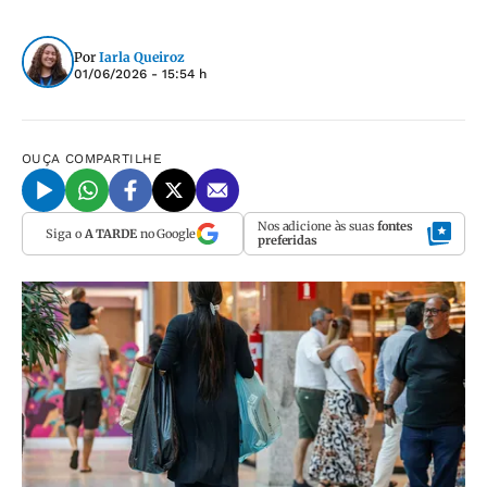
Por
Iarla Queiroz
01/06/2026 - 15:54 h
OUÇA
COMPARTILHE
Nos adicione às suas
fontes
Siga o
A TARDE
no Google
preferidas