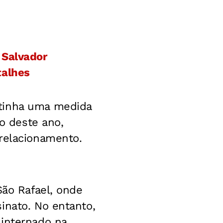
 Salvador
talhes
 tinha uma medida
ro deste ano,
 relacionamento.
São Rafael, onde
inato. No entanto,
 internado na