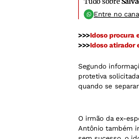
Tudo sobre
Salv
Entre no can
>>>
Idoso procura 
>>>
Idoso atirador
Segundo informaç
protetiva solicita
quando se separar
O irmão da ex-espo
Antônio também inv
sem sucesso, o id