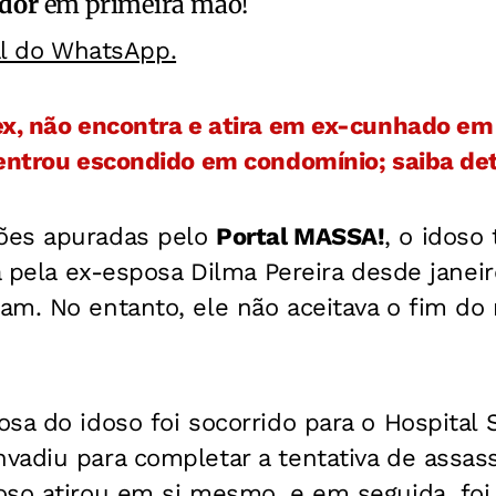
ador
em primeira mão!
al do WhatsApp.
ex, não encontra e atira em ex-cunhado em
 entrou escondido em condomínio; saiba de
ões apuradas pelo
Portal MASSA!
, o idoso
da pela ex-esposa Dilma Pereira desde janei
am. No entanto, ele não aceitava o fim do
sa do idoso foi socorrido para o Hospital 
adiu para completar a tentativa de assass
oso atirou em si mesmo, e em seguida, foi