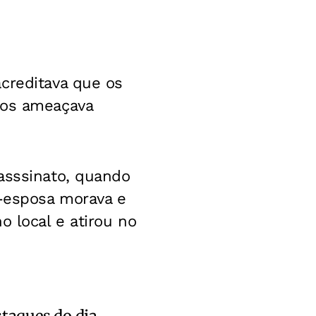
creditava que os
 os ameaçava
asssinato, quando
x-esposa morava e
o local e atirou no