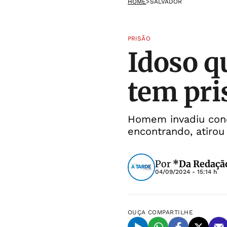
HOME
>
SALVADOR
PRISÃO
Idoso q
tem pri
Homem invadiu cond
encontrando, atirou
Por
*Da Redação
04/09/2024 - 15:14 h
OUÇA
COMPARTILHE