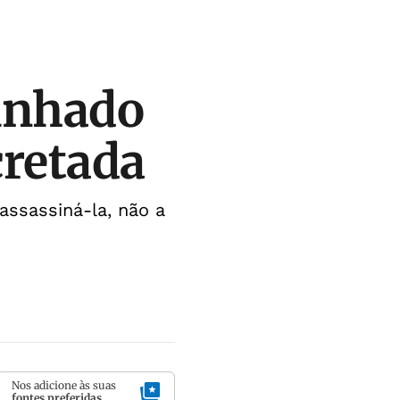
cunhado
cretada
ssassiná-la, não a
Nos adicione às suas
fontes preferidas