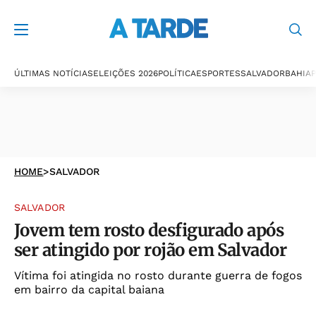
ÚLTIMAS NOTÍCIAS
ELEIÇÕES 2026
POLÍTICA
ESPORTES
SALVADOR
BAHIA
P
HOME
>
SALVADOR
SALVADOR
Jovem tem rosto desfigurado após
ser atingido por rojão em Salvador
Vítima foi atingida no rosto durante guerra de fogos
em bairro da capital baiana