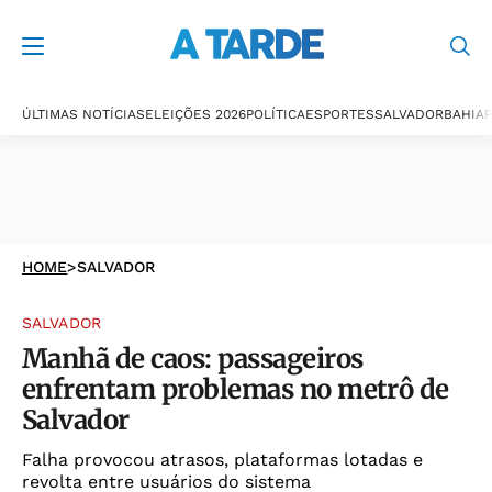
ÚLTIMAS NOTÍCIAS
ELEIÇÕES 2026
POLÍTICA
ESPORTES
SALVADOR
BAHIA
P
HOME
>
SALVADOR
SALVADOR
Manhã de caos: passageiros
enfrentam problemas no metrô de
Salvador
Falha provocou atrasos, plataformas lotadas e
revolta entre usuários do sistema