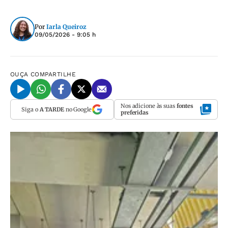
Por
Iarla Queiroz
09/05/2026 - 9:05 h
OUÇA
COMPARTILHE
Nos adicione às suas
fontes
Siga o
A TARDE
no Google
preferidas