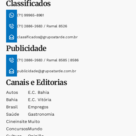
Classificados
(71) 99965-8961
(71) 2886-2683 / Ramal 8526
classificados@grupoatarde.com.br
Publicidade
(71) 2886-2683 / Ramal 8585 | 8586
publicidade@grupoatarde.com.br
Canais e Editorias
Autos
E.c. Bahia
Bahia
E.c. Vitória
Brasil
Empregos
Saúde
Gastronomia
Cineinsite
Muito
Concursos
Mundo
Cultura
Opinião