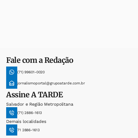
Fale com a Redação
(71) 99601-0020
jornalismoportal@grupoatarde.com.br
Assine
A TARDE
Salvador e Região Metropolitana
(71) 2886-1613
Demais localidades
71 2886-1613