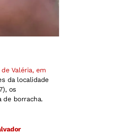
 de Valéria, em
es da localidade
7), os
 de borracha.
alvador