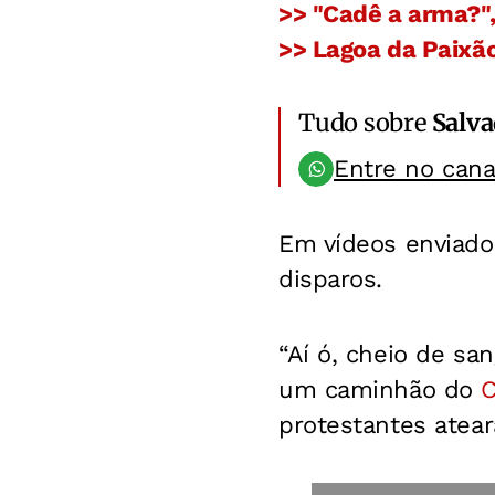
>> "Cadê a arma?"
>> Lagoa da Paixã
Tudo sobre
Salv
Entre no can
Em vídeos enviad
disparos.
“Aí ó, cheio de sa
um caminhão do
C
protestantes atear