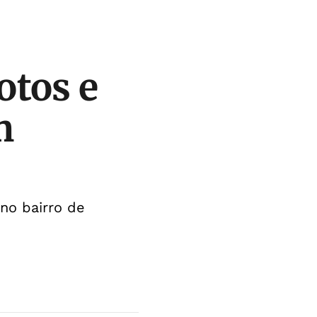
otos e
m
no bairro de