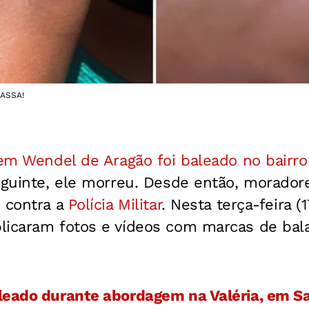
MASSA!
em Wendel de Aragão foi baleado no bairro
eguinte, ele morreu. Desde então, morador
s contra a
Polícia Militar
. Nesta terça-feira (1
licaram fotos e vídeos com marcas de bala
leado durante abordagem na Valéria, em S