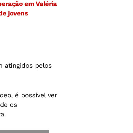
peração em Valéria
de jovens
m atingidos pelos
deo, é possível ver
de os
a.